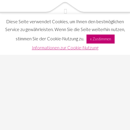
Diese Seite verwendet Cookies, um Ihnen den bestmöglichen
Service zu gewährleisten. Wenn Sie die Seite weiterhin nutzen,
Luxus-Ferienwohnung
stimmen Sie der Cookie-Nutzung zu.
x Zustimmen
SÜDTIROL – mit Sauna und
Informationen zur Cookie-Nutzung
Whirlpool
FEEL GOOD AND RELAX SAFE
private Wellness direkt im Appartement:
Home Entertainment
Beamer – Chromecast – Sonsos
Sound
Jacuzzi
direkt im Wohnzimmer
Finnische Sauna direkt im Wohnzimmer
Südbalkon ausgestattet mit Lounge Gartenmöbeln und