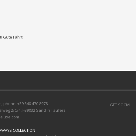
! Gute Fahrt!
e, phone: +39 340 470 8978
GET SOCIAL
lweg 2/C/4, I-39032 Sand in Taufers
deluxe.com
EAWAYS COLLECTION